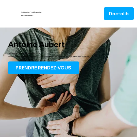
Doctolib
Cabinets d'ostéopathe
Antoine Aubert
Antoine Aubert
Diplômé de l'E.S.O. Paris depuis 2008,
Monsieur Aubert vous reçoit dans ses deux cabinets à Saint-Germain-en-Laye et Neuville-sur-Oise.
PRENDRE RENDEZ-VOUS