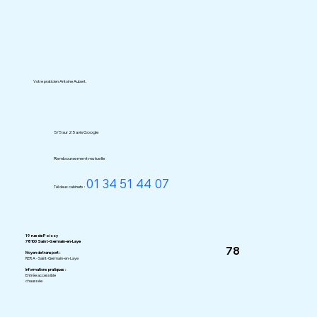
Votre praticien Antoine Aubert.
5/5 sur 25 avis Google
Remboursement mutuelle
01 34 51 44 07
Tél deux cabinets :
19 rue de Poissy
78100 Saint-Germain-en-Laye
78
Moyen de transport :
RER A - Saint-Germain-en-Laye
Informations pratiques :
Entrée accessible
chaussée