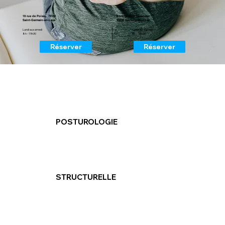
19 rue de Poissy, 78100
8 rue Joseph Cornudet,
Saint-Germain-en-Laye
95000 Neuville-sur-Oise
Lundi au samedi
Lundi au samedi
8h - 19h30
8h - 19h30
Réserver
Réserver
POSTUROLOGIE
STRUCTURELLE