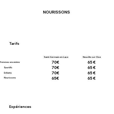
NOURISSONS
Tarifs
Saint-Germain-en-Laye
Neuville-sur-Oise
70€
65 €
Femmes enceintes
70€
65 €
Sportifs
70€
65 €
Enfants
65€
65 €
Nourissons
Expériences